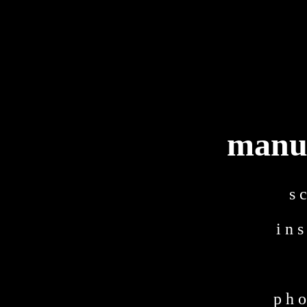
manue
s c
i n s
p h o